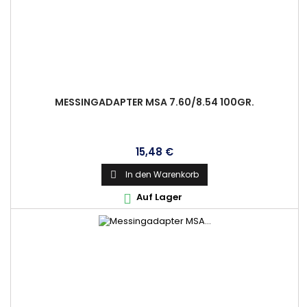
MESSINGADAPTER MSA 7.60/8.54 100GR.
Preis
15,48 €
In den Warenkorb

Auf Lager
