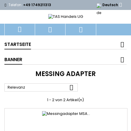

Telefon:
+49 1749211313
Deutsch



STARTSEITE
BANNER
MESSING ADAPTER

Relevanz
1 - 2 von 2 Artikel(n)