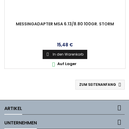
MESSINGADAPTER MSA 6.13/8.80 100GR. STORM
Preis
15,48 €
In den Warenkorb

Auf Lager

ZUM SEITENANFANG


ARTIKEL

UNTERNEHMEN