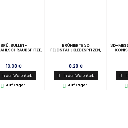
BRÜ. BULLET-
BRÜNIERTE 3D
3D-MESS
TAHLSCHRAUBSPITZE,
FELDSTAHLKLEBESPITZEN,
KONIS
T O-RING S. LOSE
PARALLEL, 11/32, 125GR.
LIEFERT 9/32, 60GR.
Preis
Preis
10,08 €
8,28 €
In den Warenkorb
In den Warenkorb
I


Auf Lager
Auf Lager


