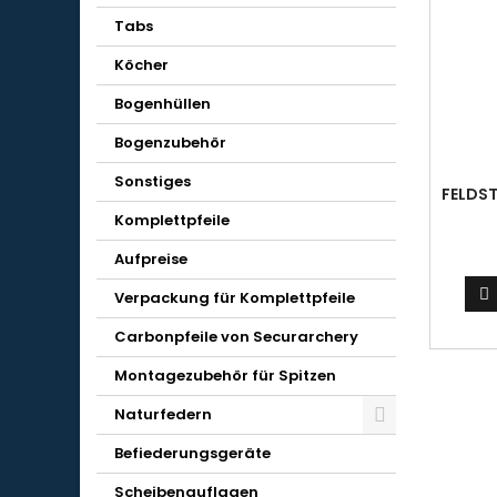
Tabs
Köcher
Bogenhüllen
Bogenzubehör
Sonstiges
FELDS
MI
Komplettpfeile
MITGE
Aufpreise

Verpackung für Komplettpfeile
Carbonpfeile von Securarchery
Montagezubehör für Spitzen
Naturfedern
Befiederungsgeräte
Scheibenauflagen