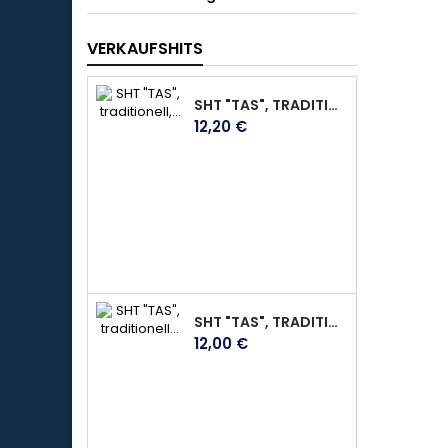
VERKAUFSHITS
SHT "TAS", TRADITIONELL, AUS DUNKELBRAUNEM WEICHEM LEDER, MIT KLETTVERSCHLUSS, GR. M
Preis
12,20 €
SHT "TAS", TRADITIONELL GEFERTIGT, WEICHES LEDER MIT PERFEKTER PASSFORM UND VERSTÄRKTEN FINGERKUPPEN, DEERSKIN, GR.L
Preis
12,00 €