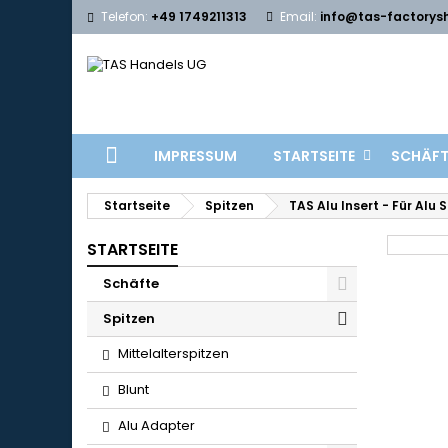
Telefon:
+49 1749211313
Email:
info@tas-factorys
IMPRESSUM
STARTSEITE
SCHÄFT
Startseite
Spitzen
TAS Alu Insert - Für Alu 
STARTSEITE
Schäfte
Spitzen
Mittelalterspitzen
Blunt
Alu Adapter