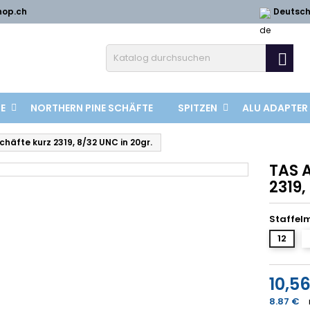
hop.ch
Deutsc

E
NORTHERN PINE SCHÄFTE
SPITZEN
ALU ADAPTER
Schäfte kurz 2319, 8/32 UNC in 20gr.
TAS A
2319,
Staffel
12
10,5
8.87 €