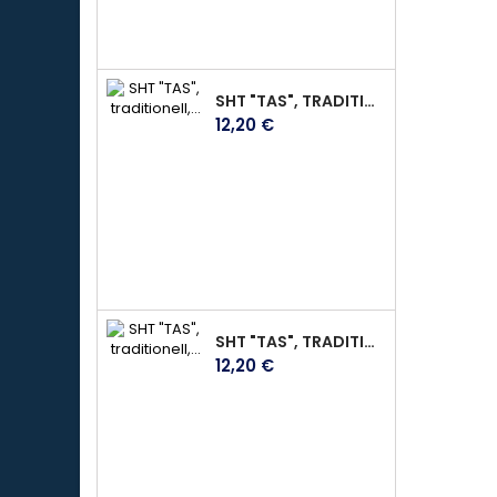
SHT "TAS", TRADITIONELL, AUS DUNKELBRAUNEM WEICHEM LEDER, MIT KLETTVERSCHLUSS, GR. L
Preis
12,20 €
SHT "TAS", TRADITIONELL, AUS DUNKELBRAUNEM WEICHEM LEDER, MIT KLETTVERSCHLUSS, GR. S
Preis
12,20 €