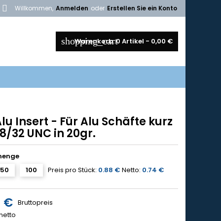

h
Willkommen,
Anmelden
oder
Erstellen Sie ein Konto
shopping_cart
Warenkorb:
0
Artikel - 0,00 €
lu Insert - Für Alu Schäfte kurz
 8/32 UNC in 20gr.
menge
50
100
Preis pro Stück:
0.88 €
Netto:
0.74 €
6 €
Bruttopreis
netto