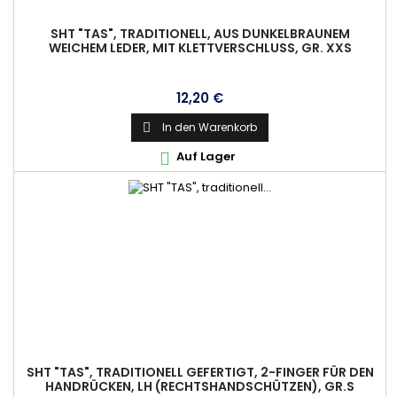
SHT "TAS", TRADITIONELL, AUS DUNKELBRAUNEM
WEICHEM LEDER, MIT KLETTVERSCHLUSS, GR. XXS
Preis
12,20 €
In den Warenkorb

Auf Lager

SHT "TAS", TRADITIONELL GEFERTIGT, 2-FINGER FÜR DEN
HANDRÜCKEN, LH (RECHTSHANDSCHÜTZEN), GR.S