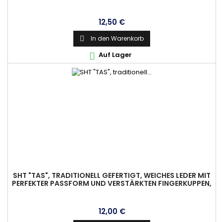
Preis
12,50 €
In den Warenkorb

Auf Lager

SHT "TAS", TRADITIONELL GEFERTIGT, WEICHES LEDER MIT
PERFEKTER PASSFORM UND VERSTÄRKTEN FINGERKUPPEN,
DEERSKIN, GR.XXS
Preis
12,00 €