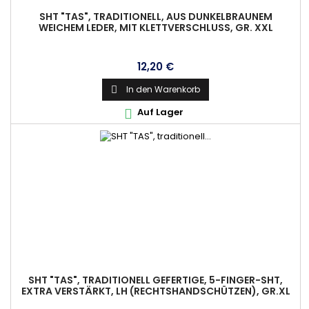
SHT "TAS", TRADITIONELL, AUS DUNKELBRAUNEM
WEICHEM LEDER, MIT KLETTVERSCHLUSS, GR. XXL
Preis
12,20 €
In den Warenkorb

Auf Lager

SHT "TAS", TRADITIONELL GEFERTIGE, 5-FINGER-SHT,
EXTRA VERSTÄRKT, LH (RECHTSHANDSCHÜTZEN), GR.XL