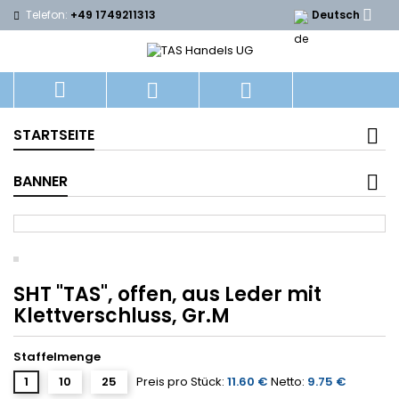

Telefon:
+49 1749211313
Deutsch



STARTSEITE
BANNER
SHT "TAS", offen, aus Leder mit
Klettverschluss, Gr.M
Staffelmenge
1
10
25
Preis pro Stück:
11.60 €
Netto:
9.75 €