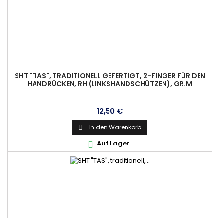
SHT "TAS", TRADITIONELL GEFERTIGT, 2-FINGER FÜR DEN
HANDRÜCKEN, RH (LINKSHANDSCHÜTZEN), GR.M
Preis
12,50 €
In den Warenkorb

Auf Lager
