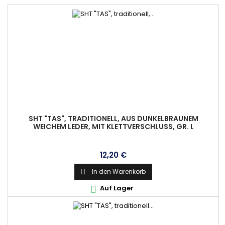
SHT "TAS", TRADITIONELL, AUS DUNKELBRAUNEM
WEICHEM LEDER, MIT KLETTVERSCHLUSS, GR. L
Preis
12,20 €
In den Warenkorb

Auf Lager
