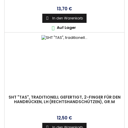
Preis
13,70 €
In den Warenkorb

Auf Lager

SHT "TAS", TRADITIONELL GEFERTIGT, 2-FINGER FÜR DEN
HANDRÜCKEN, LH (RECHTSHANDSCHÜTZEN), GR.M
Preis
12,50 €
In den Warenkorb
