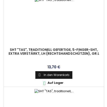
SHT "TAS", TRADITIONELL GEFERTIGE, 5-FINGER-SHT,
EXTRA VERSTÄRKT, LH (RECHTSHANDSCHÜTZEN), GR.L
Preis
13,70 €
In den Warenkorb

Auf Lager
