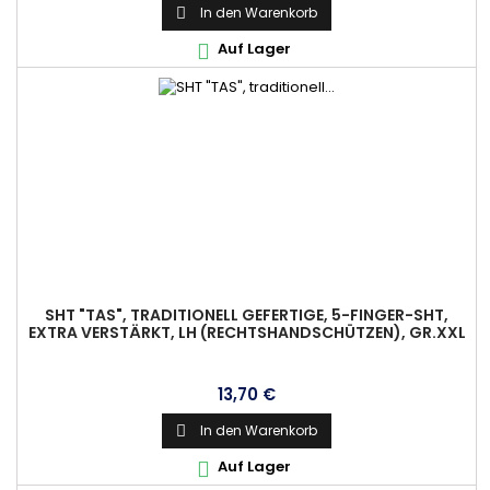
In den Warenkorb

Auf Lager

SHT "TAS", TRADITIONELL GEFERTIGE, 5-FINGER-SHT,
EXTRA VERSTÄRKT, LH (RECHTSHANDSCHÜTZEN), GR.XXL
Preis
13,70 €
In den Warenkorb

Auf Lager
