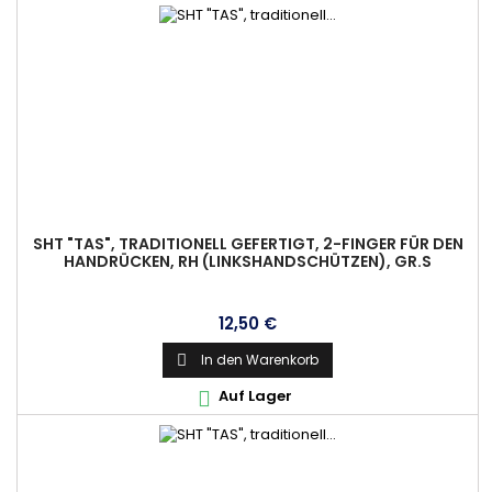
SHT "TAS", TRADITIONELL GEFERTIGT, 2-FINGER FÜR DEN
HANDRÜCKEN, RH (LINKSHANDSCHÜTZEN), GR.S
Preis
12,50 €
In den Warenkorb

Auf Lager
