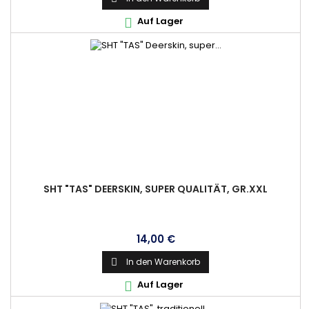
Auf Lager

SHT "TAS" DEERSKIN, SUPER QUALITÄT, GR.XXL
Preis
14,00 €
In den Warenkorb

Auf Lager
