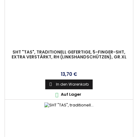
SHT "TAS", TRADITIONELL GEFERTIGE, 5-FINGER-SHT,
EXTRA VERSTÄRKT, RH (LINKSHANDSCHÜTZEN), GR.XL
Preis
13,70 €
In den Warenkorb

Auf Lager
