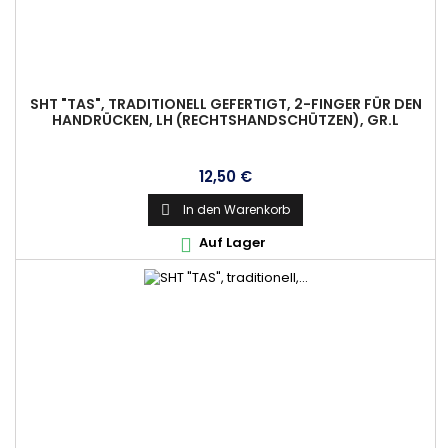
SHT "TAS", TRADITIONELL GEFERTIGT, 2-FINGER FÜR DEN
HANDRÜCKEN, LH (RECHTSHANDSCHÜTZEN), GR.L
Preis
12,50 €
In den Warenkorb

Auf Lager
