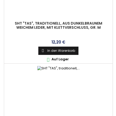
SHT "TAS", TRADITIONELL, AUS DUNKELBRAUNEM
WEICHEM LEDER, MIT KLETTVERSCHLUSS, GR. M
Preis
12,20 €
In den Warenkorb

Auf Lager
