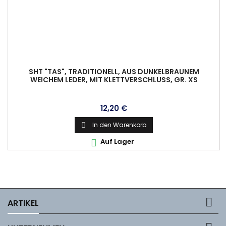
SHT "TAS", TRADITIONELL, AUS DUNKELBRAUNEM
WEICHEM LEDER, MIT KLETTVERSCHLUSS, GR. XS
Preis
12,20 €
In den Warenkorb

Auf Lager


ARTIKEL