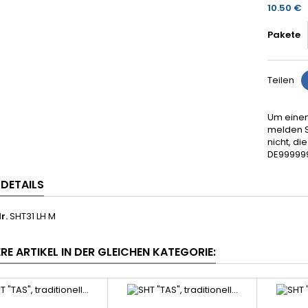
10.50 €
Pakete
Teilen
Um einen
melden S
nicht, d
DE99999
LDETAILS
r.
SHT31 LH M
RE ARTIKEL IN DER GLEICHEN KATEGORIE: