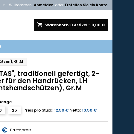

h
Willkommen,
Anmelden
oder
Erstellen Sie ein Konto
shopping_cart
Warenkorb:
0
Artikel - 0,00 €
R
ützen), Gr.M
TAS", traditionell gefertigt, 2-
er für den Handrücken, LH
htshandschützen), Gr.M
menge
0
25
Preis pro Stück:
12.50 €
Netto:
10.50 €
0 €
Bruttopreis