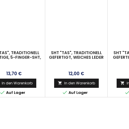
TAS", TRADITIONELL
SHT "TAS", TRADITIONELL
SHT "TA
TIGE, 5-FINGER-SHT,
GEFERTIGT, WEICHES LEDER
GEFERTI
RA VERSTÄRKT, RH
MIT PERFEKTER PASSFORM
DEN 
KSHANDSCHÜTZEN),
UND VERSTÄRKTEN
(RECHT
GR.XXL
FINGERKUPPEN, DEERSKIN,
Preis
Preis
13,70 €
12,00 €
GR.M
In den Warenkorb
In den Warenkorb
I




Auf Lager
Auf Lager