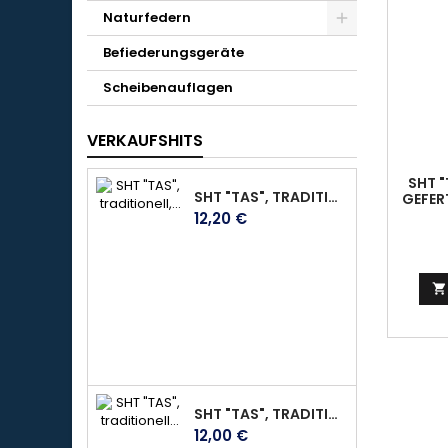
Naturfedern
Befiederungsgeräte
Scheibenauflagen
VERKAUFSHITS
SHT "
SHT "TAS", TRADITIONELL, AUS DUNKELBRAUNEM WEICHEM LEDER, MIT KLETTVERSCHLUSS, GR. M
GEFER
EXT
Preis
12,20 €
(LIN

SHT "TAS", TRADITIONELL GEFERTIGT, WEICHES LEDER MIT PERFEKTER PASSFORM UND VERSTÄRKTEN FINGERKUPPEN, DEERSKIN, GR.L
Preis
12,00 €