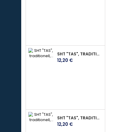
SHT "TAS", TRADITIONELL, AUS DUNKELBRAUNEM WEICHEM LEDER, MIT KLETTVERSCHLUSS, GR. L
Preis
12,20 €
SHT "TAS", TRADITIONELL, AUS DUNKELBRAUNEM WEICHEM LEDER, MIT KLETTVERSCHLUSS, GR. S
Preis
12,20 €