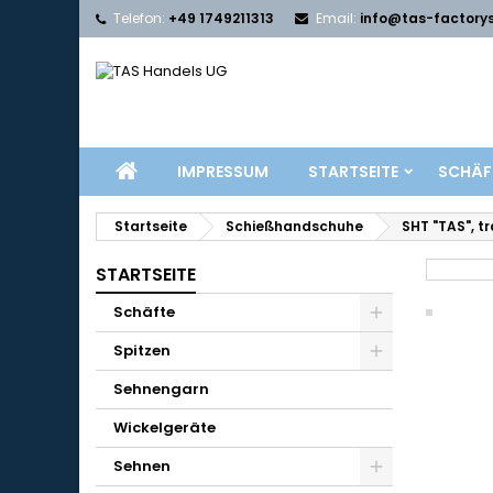
Telefon:
+49 1749211313
Email:
info@tas-factory
IMPRESSUM
STARTSEITE
SCHÄF
Startseite
Schießhandschuhe
SHT "TAS", t
STARTSEITE
Schäfte
Spitzen
Sehnengarn
Wickelgeräte
Sehnen