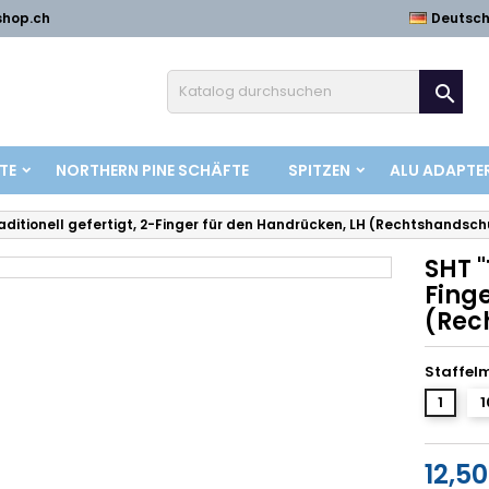
shop.ch
Deutsc

TE
NORTHERN PINE SCHÄFTE
SPITZEN
ALU ADAPTE
raditionell gefertigt, 2-Finger für den Handrücken, LH (Rechtshandsch
SHT "
Fing
(Rec
Staffel
1
1
12,5