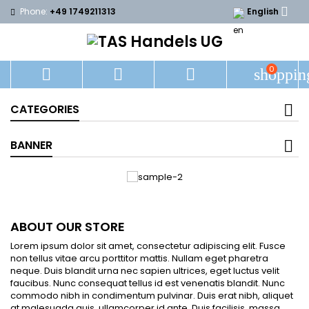

Phone:
+49 1749211313
English
0



shoppin
CATEGORIES
BANNER
ABOUT OUR STORE
Lorem ipsum dolor sit amet, consectetur adipiscing elit. Fusce
non tellus vitae arcu porttitor mattis. Nullam eget pharetra
neque. Duis blandit urna nec sapien ultrices, eget luctus velit
faucibus. Nunc consequat tellus id est venenatis blandit. Nunc
commodo nibh in condimentum pulvinar. Duis erat nibh, aliquet
at malesuada quis, ullamcorper id ante. Duis facilisis, massa