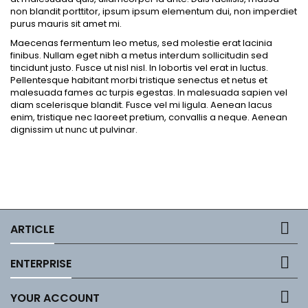
non blandit porttitor, ipsum ipsum elementum dui, non imperdiet
purus mauris sit amet mi.
Maecenas fermentum leo metus, sed molestie erat lacinia
finibus. Nullam eget nibh a metus interdum sollicitudin sed
tincidunt justo. Fusce ut nisl nisl. In lobortis vel erat in luctus.
Pellentesque habitant morbi tristique senectus et netus et
malesuada fames ac turpis egestas. In malesuada sapien vel
diam scelerisque blandit. Fusce vel mi ligula. Aenean lacus
enim, tristique nec laoreet pretium, convallis a neque. Aenean
dignissim ut nunc ut pulvinar.

ARTICLE

ENTERPRISE

YOUR ACCOUNT