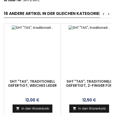
Artikel-Nr.
SHT31 RH L
16 ANDERE ARTIKEL IN DER GLEICHEN KATEGORIE:
<
>
SHT "TAS", TRADITIONELL
SHT "TAS", TRADITIONELL
GEFERTIGT, WEICHES LEDER
GEFERTIGT, 2-FINGER FÜR
MIT PERFEKTER PASSFORM
DEN HANDRÜCKEN, LH
UND VERSTÄRKTEN
(RECHTSHANDSCHÜTZEN),
FINGERKUPPEN, DEERSKIN,
GR.XS
Preis
Preis
12,00 €
12,50 €
GR.XXS
In den Warenkorb
In den Warenkorb

